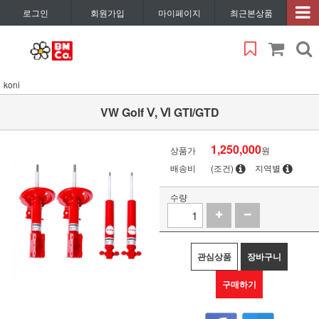
로그인
회원가입
마이페이지
최근본상품
koni
VW Golf Ⅴ, Ⅵ GTI/GTD
1,250,000
상품가
원
배송비
(조건)
지역별
수량
관심상품
장바구니
구매하기