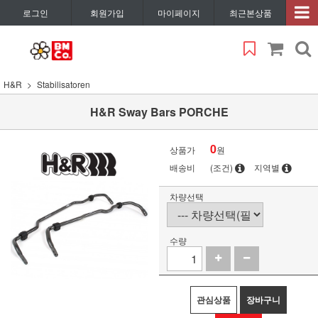
로그인
회원가입
마이페이지
최근본상품
H&R
Stabilisatoren
H&R Sway Bars PORCHE
0
상품가
원
배송비
(조건)
지역별
차량선택
수량
관심상품
장바구니