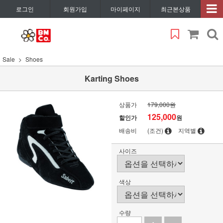
로그인
회원가입
마이페이지
최근본상품
Sale
Shoes
Karting Shoes
상품가
179,000원
125,000
할인가
원
배송비
(조건)
지역별
사이즈
색상
수량