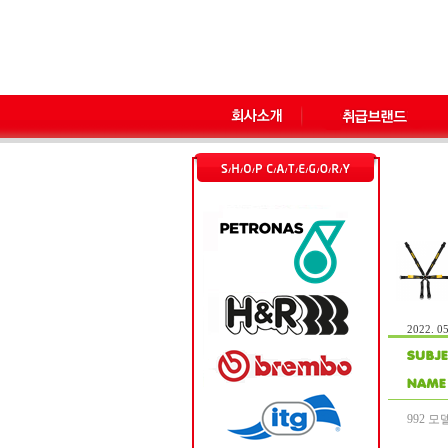
2022. 05
992 