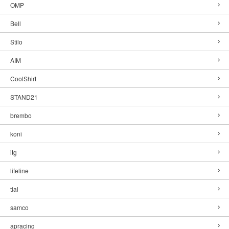
OMP
Bell
Stilo
AIM
CoolShirt
STAND21
brembo
koni
itg
lifeline
tial
samco
apracing