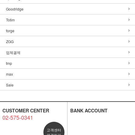
Goodridge
Totim
forge
ZGG
업체결제
tmp
max
Sale
CUSTOMER CENTER
BANK ACCOUNT
02-575-0341
고객센터
연결하기