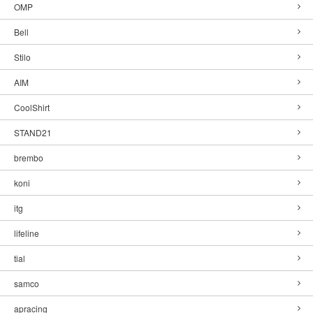
OMP
Bell
Stilo
AIM
CoolShirt
STAND21
brembo
koni
itg
lifeline
tial
samco
apracing