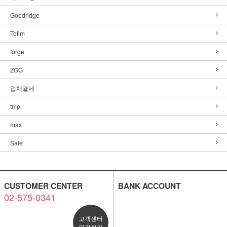
Goodridge
Totim
forge
ZGG
업체결제
tmp
max
Sale
CUSTOMER CENTER
BANK ACCOUNT
02-575-0341
고객센터
연결하기