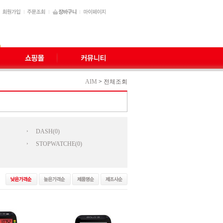
AIM
>
전체조회
DASH(0)
STOPWATCHE(0)