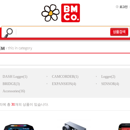
DASH Logger(1)
CAMCORDER(1)
Logger(2)
BRIDGE(3)
EXPANSION(4)
SENSOR(4)
Accessories(16)
리에 총
31
개의 상품이 있습니다.