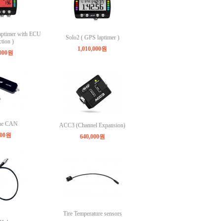
aptimer with ECU
Solo2 ( GPS laptimer )
tion )
1,010,000원
,000원
ne CAN
ACC3 (Channel Expansion)
000원
640,000원
Tire Temperature sensors