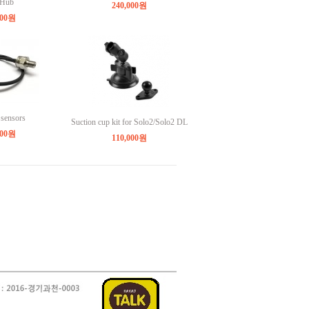
 Hub
240,000원
000원
 sensors
Suction cup kit for Solo2/Solo2 DL
000원
110,000원