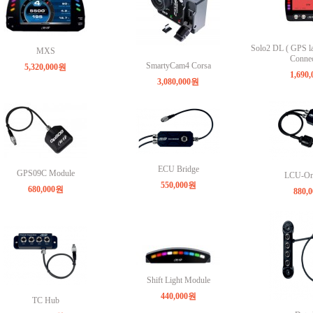
Solo2 DL ( GPS l
MXS
Connec
SmartyCam4 Corsa
5,320,000원
1,690
3,080,000원
ECU Bridge
GPS09C Module
LCU-O
550,000원
680,000원
880,
Shift Light Module
440,000원
TC Hub