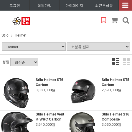
로그인
회원가입
마이페이지
최근본상품
Stilo
Helmet
정렬
Stilo Helmet ST6
Stilo Helmet ST5
Carbon
Carbon
3,380,000원
2,590,000원
Stilo Helmet Vent
Stilo Helmet ST6
i4 WRC Carbon
Composite
2,940,000원
2,060,000원