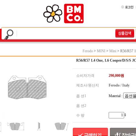
Ferodo
>
MINI
>
Mini
>
R56/R57 1
R56/R57 1.4 One, 1.6 Cooper/D/S/S J
소비자가격
290,000
원
제조사/원산지
Ferodo / Italy
옵 션1
Material :
옵 션2
수 량