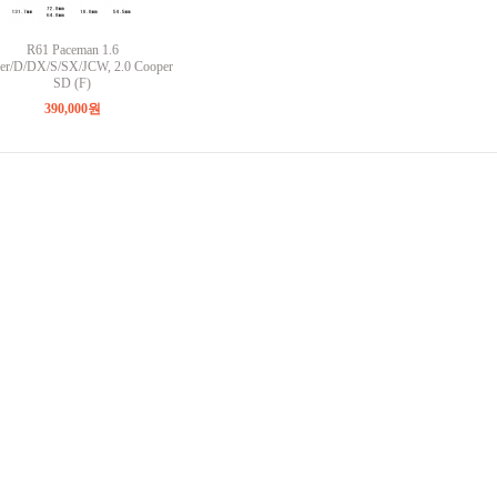
R61 Paceman 1.6
er/D/DX/S/SX/JCW, 2.0 Cooper
SD (F)
390,000원