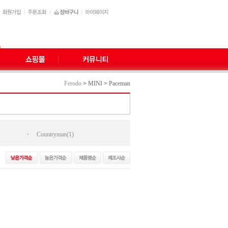
Ferodo
>
MINI
>
Paceman
Countryman(1)