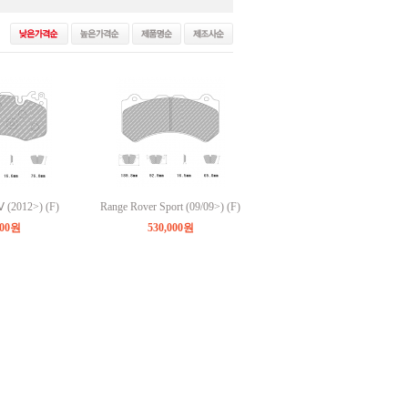
 (2012>) (F)
Range Rover Sport (09/09>) (F)
000원
530,000원