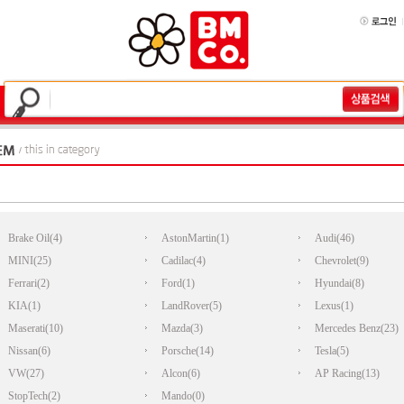
Brake Oil(4)
AstonMartin(1)
Audi(46)
MINI(25)
Cadilac(4)
Chevrolet(9)
Ferrari(2)
Ford(1)
Hyundai(8)
KIA(1)
LandRover(5)
Lexus(1)
Maserati(10)
Mazda(3)
Mercedes Benz(23)
Nissan(6)
Porsche(14)
Tesla(5)
VW(27)
Alcon(6)
AP Racing(13)
StopTech(2)
Mando(0)