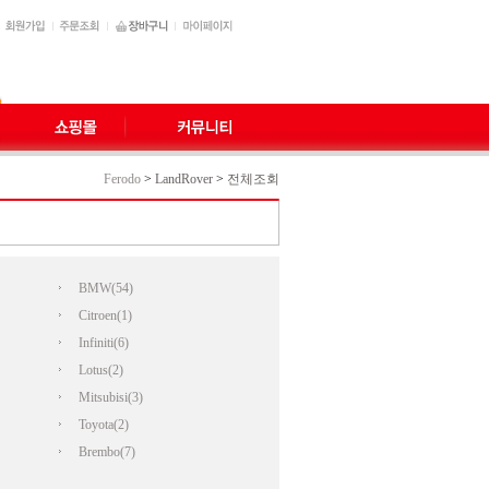
Ferodo
>
LandRover
>
전체조회
BMW(54)
Citroen(1)
Infiniti(6)
Lotus(2)
Mitsubisi(3)
Toyota(2)
Brembo(7)