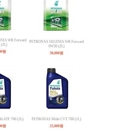
NIA WR Forward
PETRONAS SELENIA WR Forward
(2L)
0W30 (2L)
000원
50,000원
 ATF 700 (1L)
PETRONAS Multi CVT 700 (1L)
000원
25,000원