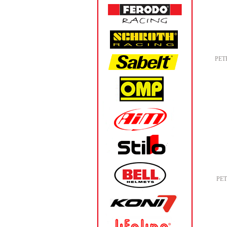
PET
PE