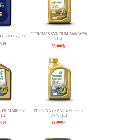
PETRONAS SYNTIUM 7000 0W20
A 5W30 SQ (1L)
(1L)
000원
28,000원
TIUM 5000 AV
PETRONAS SYNTIUM 5000 E
(1L)
5W40 (1L)
000원
28,000원