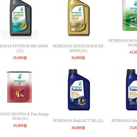
PETRONAS SELE
0W20 
RONAS SYNTIUM 800 10W40
PETRONAS SYNTIUM RACER
(1L)
10W60 (1L)
41,
20,000원
36,000원
ONAS SELENIA K Pure Energy
5W40 (2L)
PETRONAS Multi DCT 700 (1L)
PETRONAS Multi
45,000원
30,000원
25,